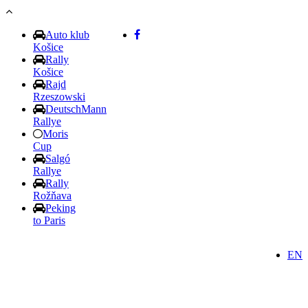
Skočiť na hlavný obsah
Auto klub
Košice
Rally
Košice
Rajd
Rzeszowski
DeutschMann
Rallye
Moris
Cup
Salgó
Rallye
Rally
Rožňava
Peking
to Paris
EN