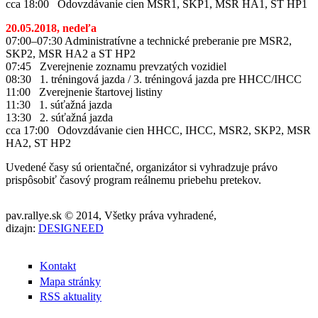
cca 18:00 Odovzdávanie cien MSR1, SKP1, MSR HA1, ST HP1
20.05.2018, nedeľa
07:00–07:30 Administratívne a technické preberanie pre MSR2,
SKP2, MSR HA2 a ST HP2
07:45 Zverejnenie zoznamu prevzatých vozidiel
08:30 1. tréningová jazda / 3. tréningová jazda pre HHCC/IHCC
11:00 Zverejnenie štartovej listiny
11:30 1. súťažná jazda
13:30 2. súťažná jazda
cca 17:00 Odovzdávanie cien HHCC, IHCC, MSR2, SKP2, MSR
HA2, ST HP2
Uvedené časy sú orientačné, organizátor si vyhradzuje právo
prispôsobiť časový program reálnemu priebehu pretekov.
pav.rallye.sk © 2014, Všetky práva vyhradené,
dizajn:
DESIGNEED
Kontakt
Mapa stránky
RSS aktuality