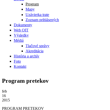
Program
Mapy
Uzávierka trate
Zoznam prihlásených
Dokumenty
Web OIT
Výsledky
Médiá
Tlačové správy
Akreditácia
História a archív
Foto
Kontakt
Program pretekov
feb
16
2015
PROGRAM PRETEKOV