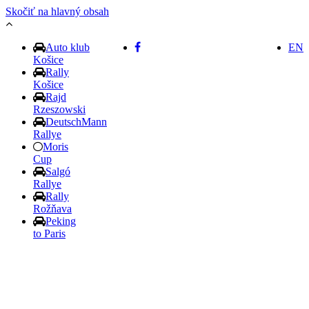
Skočiť na hlavný obsah
Auto klub
EN
Košice
Rally
Košice
Rajd
Rzeszowski
DeutschMann
Rallye
Moris
Cup
Salgó
Rallye
Rally
Rožňava
Peking
to Paris