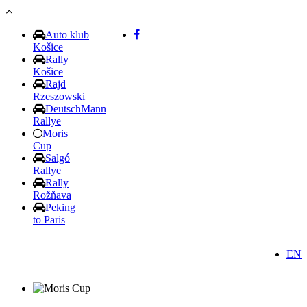
Skočiť na hlavný obsah
Auto klub
Košice
Rally
Košice
Rajd
Rzeszowski
DeutschMann
Rallye
Moris
Cup
Salgó
Rallye
Rally
Rožňava
Peking
to Paris
EN