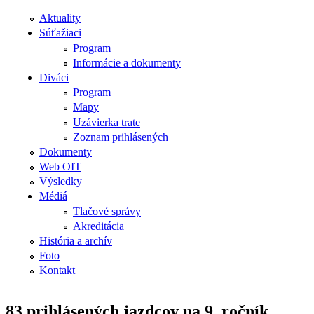
Aktuality
Súťažiaci
Program
Informácie a dokumenty
Diváci
Program
Mapy
Uzávierka trate
Zoznam prihlásených
Dokumenty
Web OIT
Výsledky
Médiá
Tlačové správy
Akreditácia
História a archív
Foto
Kontakt
83 prihlásených jazdcov na 9. ročník